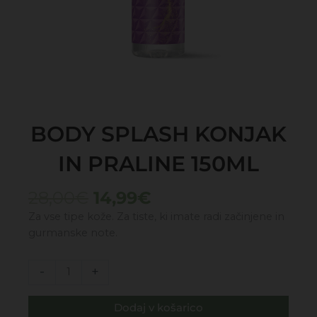
BODY SPLASH KONJAK
IN PRALINE 150ML
Izvirna
Trenutna
28,00
€
14,99
€
cena
cena
Za vse tipe kože. Za tiste, ki imate radi začinjene in
je
je:
gurmanske note.
bila:
14,99€.
28,00€.
BODY
-
+
SPLASH
KONJAK
Dodaj v košarico
IN