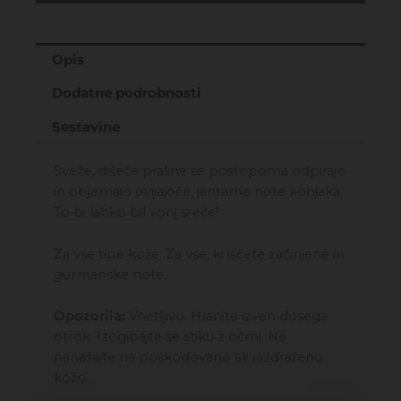
PRALINE
150ML
količina
Opis
Dodatne podrobnosti
Sestavine
Sveže, dišeče praline se postopoma odpirajo
in objemajo ovijajoče, jantarne note konjaka.
To bi lahko bil vonj sreče!
Za vse tipe kože. Za vse, ki iščete začinjene in
gurmanske note.
Opozorila:
Vnetljivo. Hranite izven dosega
otrok. Izogibajte se stiku z očmi. Ne
nanašajte na poškodovano ali razdraženo
kožo.