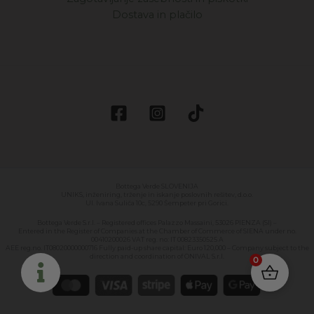
Dostava in plačilo
Bottega Verde SLOVENIJA
UNIKS, inženiring, trženje in iskanje poslovnih rešitev, d.o.o.
Ul. Ivana Suliča 10c, 5290 Šempeter pri Gorici.
Bottega Verde S.r.l. – Registered offices Palazzo Massaini, 53026 PIENZA (SI) –
Entered in the Register of Companies at the Chamber of Commerce of SIENA under no.
00410200026 VAT reg. no: IT 00823350525 A
AEE reg.no. IT08020000000716 Fully paid-up share capital: Euro 120,000 – Company subject to the
direction and coordination of ONIVAL S.r.l.
0