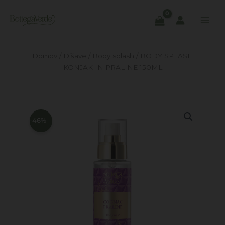
Skip
to
content
Domov
/
Dišave
/
Body splash
/ BODY SPLASH
KONJAK IN PRALINE 150ML
-46%