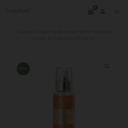
Skip
to
content
Domov
/
Dišave
/
Body splash
/ BODY SPLASH
KAKAV IN POMARANČA 150ML
-46%