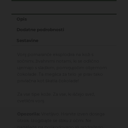
POMARANČA
150ML
količina
Opis
Dodatne podrobnosti
Sestavine
Vonj pomaranče eksplodira na koži s
sočnimi, živahnimi notami, ki se odlično
ujemajo s sladkim, pomirjujočim objemom
čokolade. Ta meglica za telo je prav tako
privlačna kot škatla čokolade!
Za vse tipe kože. Za vse, ki iščejo svež,
cvetlični vonj.
Opozorila:
Vnetljivo. Hranite izven dosega
otrok. Izogibajte se stiku z očmi. Ne
nanašajte na poškodovano ali razdraženo