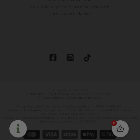
Zagotavljanje zasebnosti in piškotki
Dostava in plačilo
Bottega Verde SLOVENIJA
UNIKS, inženiring, trženje in iskanje poslovnih rešitev, d.o.o.
Ul. Ivana Suliča 10c, 5290 Šempeter pri Gorici.
Bottega Verde S.r.l. – Registered offices Palazzo Massaini, 53026 PIENZA (SI) –
Entered in the Register of Companies at the Chamber of Commerce of SIENA under no.
00410200026 VAT reg. no: IT 00823350525 A
AEE reg.no. IT08020000000716 Fully paid-up share capital: Euro 120,000 – Company subject to the
direction and coordination of ONIVAL S.r.l.
0