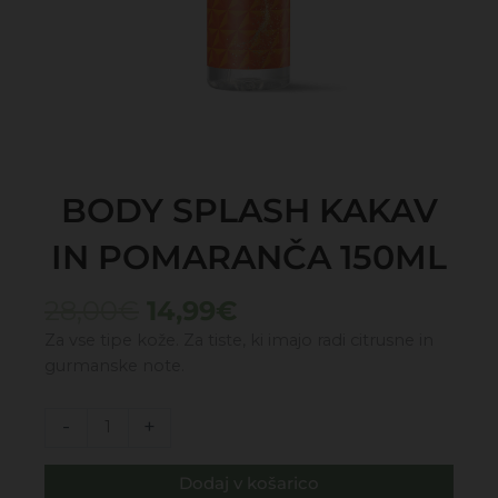
BODY SPLASH KAKAV
IN POMARANČA 150ML
Izvirna
Trenutna
28,00
€
14,99
€
cena
cena
Za vse tipe kože. Za tiste, ki imajo radi citrusne in
je
je:
gurmanske note.
bila:
14,99€.
28,00€.
BODY
-
+
SPLASH
KAKAV
Dodaj v košarico
IN