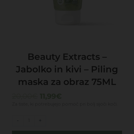
Beauty Extracts –
Jabolko in kivi – Piling
maska za obraz 75ML
Izvirna
Trenutna
20,00
€
11,99
€
cena
cena
Za tiste, ki potrebujejo pomoč pri bolj sijoči koči.
je
je:
bila:
11,99€.
Beauty
-
+
20,00€.
Extracts
-