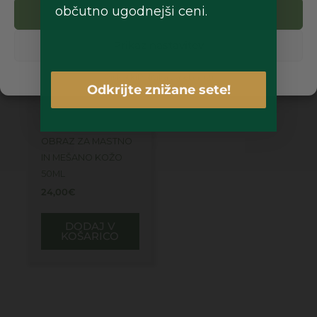
občutno ugodnejši ceni.
Sprejmi
Prikaz nastavitev
Piškotki
Politika zasebnosti
Odkrijte znižane sete!
BEAUTY EXTRACTS –
JABOLKO IN KIVI –
VLAŽILNA KREMA ZA
OBRAZ ZA MASTNO
IN MEŠANO KOŽO
50ML
24,00
€
DODAJ V
KOŠARICO