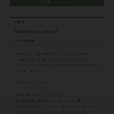
Dodaj v košarico
Jabolko
in
kivi
-
Opis
Piling
Dodatne podrobnosti
maska
za
Sestavine
obraz
75ML
Zeleni gel, obogaten s pilingom iz riža in
količina
kivija. Izberite ga, če želite izdelek, ki ne
vsebuje parabenov, sproščanja formaldehida
ali mineralnih olj.
Za vse tipe kože.
Učinki:
Glajenje in piling.
Način uporabe:
Če ga želite uporabiti kot
piling, ga eno minuto vtirajte na obraz in ga
nato sperite z mlačno vodo. Če ga želite