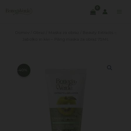
Skip
to
content
Domov
/
Obraz
/
Maska za obraz
/ Beauty Extracts –
Jabolko in kivi – Piling maska za obraz 75ML
-40%