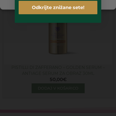
Piškotki
Politika zasebnosti
Odkrijte znižane sete!
PISTILLI DI ZAFFERANO – GOLDEN SERUM –
ANTIAGE SERUM ZA OBRAZ 30ML
50,00
€
DODAJ V KOŠARICO