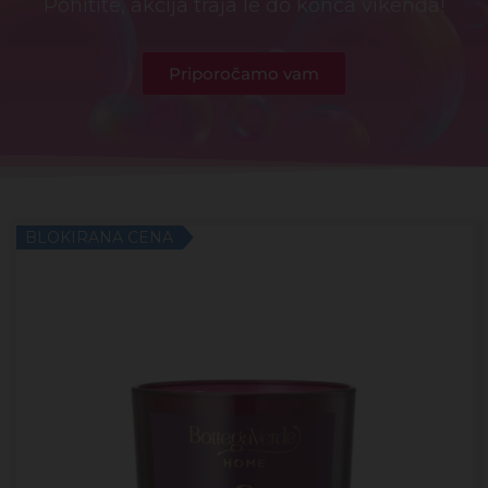
Pohitite, akcija traja le do konca vikenda!
Priporočamo vam
BLOKIRANA CENA